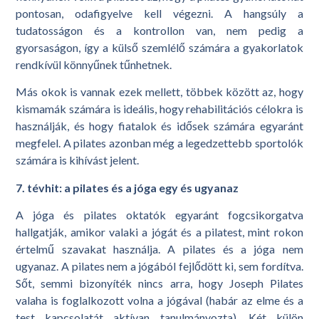
pontosan, odafigyelve kell végezni. A hangsúly a
tudatosságon és a kontrollon van, nem pedig a
gyorsaságon, így a külső szemlélő számára a gyakorlatok
rendkívül könnyűnek tűnhetnek.
Más okok is vannak ezek mellett, többek között az, hogy
kismamák számára is ideális, hogy rehabilitációs célokra is
használják, és hogy fiatalok és idősek számára egyaránt
megfelel. A pilates azonban még a legedzettebb sportolók
számára is kihívást jelent.
7. tévhit: a pilates és a jóga egy és ugyanaz
A jóga és pilates oktatók egyaránt fogcsikorgatva
hallgatják, amikor valaki a jógát és a pilatest, mint rokon
értelmű szavakat használja. A pilates és a jóga nem
ugyanaz. A pilates nem a jógából fejlődött ki, sem fordítva.
Sőt, semmi bizonyíték nincs arra, hogy Joseph Pilates
valaha is foglalkozott volna a jógával (habár az elme és a
test kapcsolatát aktívan tanulmányozta). Két külön