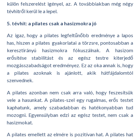
külön felszerelést igényel, az. A továbbiakban még négy
tévhitről kerül le a lepel.
5. tévhit: a pilates csak a hasizmokra jó
Az igaz, hogy a pilates legfeltűnőbb eredménye a lapos
has, hiszen a pilates gyakorlatai a törzsre, pontosabban a
keresztirányú hasizmokra fókuszálnak. A hasizom
erősítése stabilitást és az egész testre kiterjedő
mozgásszabadságot eredményez. Ez az oka annak is, hogy
a pilates azoknak is ajánlott, akik hátfájdalomtól
szenvednek.
A pilates azonban nem csak arra való, hogy feszesítsük
vele a hasunkat. A pilates-szel egy rugalmas, erős testet
kaphatunk, amely szabadabban és hatékonyabban tud
mozogni. Egyensúlyban edzi az egész testet, nem csak a
hasizmokat.
A pilates emellett az elmére is pozitívan hat. A pilates hat