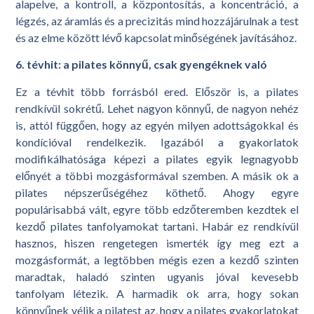
alapelve, a kontroll, a központosítás, a koncentráció, a
légzés, az áramlás és a precizitás mind hozzájárulnak a test
és az elme között lévő kapcsolat minőségének javításához.
6. tévhit: a pilates könnyű, csak gyengéknek való
Ez a tévhit több forrásból ered. Először is, a pilates
rendkívül sokrétű. Lehet nagyon könnyű, de nagyon nehéz
is, attól függően, hogy az egyén milyen adottságokkal és
kondícióval rendelkezik. Igazából a gyakorlatok
modifikálhatósága képezi a pilates egyik legnagyobb
előnyét a többi mozgásformával szemben. A másik ok a
pilates népszerűségéhez köthető. Ahogy egyre
populárisabbá vált, egyre több edzőteremben kezdtek el
kezdő pilates tanfolyamokat tartani. Habár ez rendkívül
hasznos, hiszen rengetegen ismerték így meg ezt a
mozgásformát, a legtöbben mégis ezen a kezdő szinten
maradtak, haladó szinten ugyanis jóval kevesebb
tanfolyam létezik. A harmadik ok arra, hogy sokan
könnyűnek vélik a pilatest az, hogy a pilates gyakorlatokat