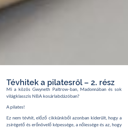
Tévhitek a pilatesről – 2. rész
Mi a közös Gwyneth Paltrow-ban, Madonnában és sok
világklasszis NBA kosárlabdázóban?
A pilates!
Ez nem tévhit, előző cikkünkből azonban kiderült, hogy a
zsírégető és erőnövelő képessége, a nőiessége és az, hogy