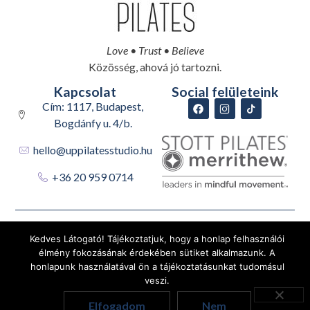
Love • Trust • Believe
Közösség, ahová jó tartozni.
Kapcsolat
Social felületeink
Cím: 1117, Budapest,
Bogdánfy u. 4/b.
hello@uppilatesstudio.hu
+36 20 959 0714
Adatvédelmi nyilatkozat
Általános Szerződési Feltételek
Kedves Látogató! Tájékoztatjuk, hogy a honlap felhasználói
Impresszum
élmény fokozásának érdekében sütiket alkalmazunk. A
honlapunk használatával ön a tájékoztatásunkat tudomásul
Merrithew.com
veszi.
Photography © Merrithew International Inc.
Elfogadom
Nem