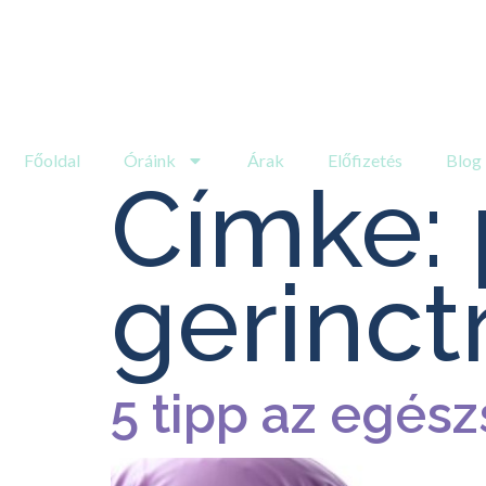
Főoldal
Óráink
Árak
Előfizetés
Blog
Címke:
gerinct
5 tipp az egés