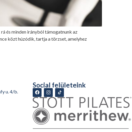
 rá és minden irányból támogatnunk az
ce közt húzódik, tartja a törzset, amelyhez
Social felületeink
y u. 4/b.