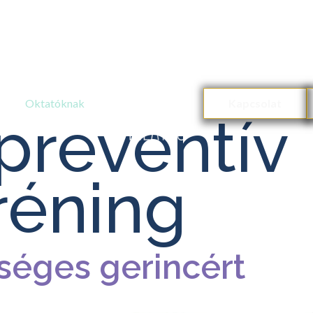
Oktatóknak
Kapcsolat
preventív
réning
zséges gerincért