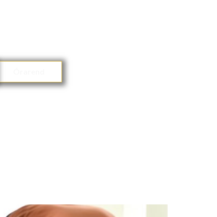
Órarend