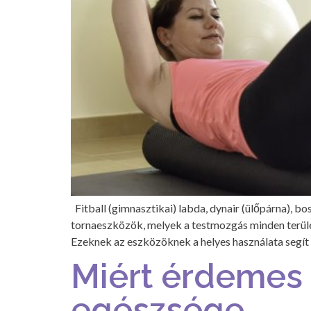
Fitball (gimnasztikai) labda, dynair (ülőpárna), b
tornaeszközök, melyek a testmozgás minden terüle
Ezeknek az eszközöknek a helyes használata segít 
Miért érdemes a
egészsége