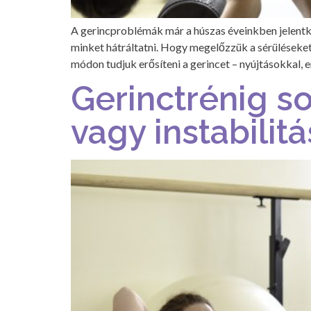
A gerincproblémák már a húszas éveinkben jelentke
minket hátráltatni. Hogy megelőzzük a sérüléseket 
módon tudjuk erősíteni a gerincet – nyújtásokkal, er
Gerinctrénig s
vagy instabilit