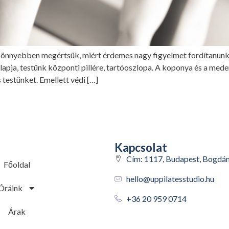
 könnyebben megértsük, miért érdemes nagy figyelmet fordítanunk
pja, testünk központi pillére, tartóoszlopa. A koponya és a meden
s testünket. Emellett védi […]
Kapcsolat
Cím: 1117, Budapest, Bogdánf
Főoldal
hello@uppilatesstudio.hu
Óráink
+36 20 959 0714
Árak