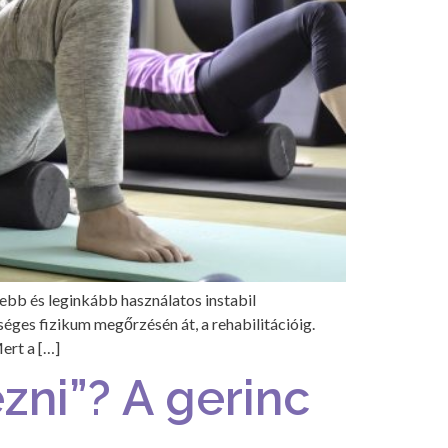
tebb és leginkább használatos instabil
ges fizikum megőrzésén át, a rehabilitációig.
ert a […]
zni”? A gerinc