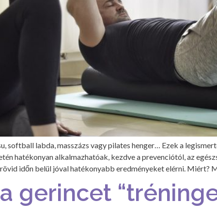
osu, softball labda, masszázs vagy pilates henger… Ezek a legismer
tén hatékonyan alkalmazhatóak, kezdve a prevenciótól, az egészsé
rövid időn belül jóval hatékonyabb eredményeket elérni. Miért? M
 gerincet “tréninge