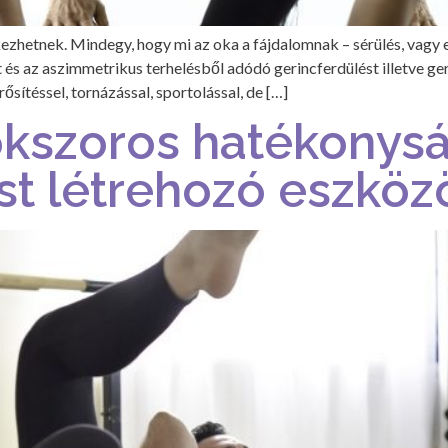
zhetnek. Mindegy, hogy mi az oka a fájdalomnak – sérülés, vagy e
és az aszimmetrikus terhelésből adódó gerincferdülést illetve ger
ősítéssel, tornázással, sportolással, de […]
okszoros hatékonyság
ást létrehozó eszköz