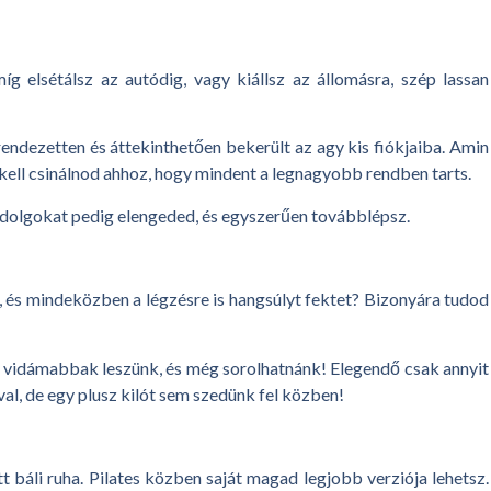
 elsétálsz az autódig, vagy kiállsz az állomásra, szép lassan
endezetten és áttekinthetően bekerült az agy kis fiókjaiba. Amin
it kell csinálnod ahhoz, hogy mindent a legnagyobb rendben tarts.
en dolgokat pedig elengeded, és egyszerűen továbblépsz.
s, és mindeközben a légzésre is hangsúlyt fektet? Bizonyára tudod
, vidámabbak leszünk, és még sorolhatnánk! Elegendő csak annyit
ival, de egy plusz kilót sem szedünk fel közben!
 báli ruha. Pilates közben saját magad legjobb verziója lehetsz.