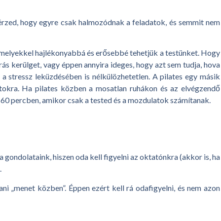
y érzed, hogy egyre csak halmozódnak a feladatok, és semmit nem
 amelyekkel hajlékonyabbá és erősebbé tehetjük a testünket. Hogy
írás kerülget, vagy éppen annyira ideges, hogy azt sem tudja, hova
 a stressz leküzdésében is nélkülözhetetlen. A pilates egy másik
tokra. Ha pilates közben a mosatlan ruhákon és az elvégzendő
 50-60 percben, amikor csak a tested és a mozdulatok számítanak.
gondolataink, hiszen oda kell figyelni az oktatónkra (akkor is, ha
.
i „menet közben”. Éppen ezért kell rá odafigyelni, és nem azon