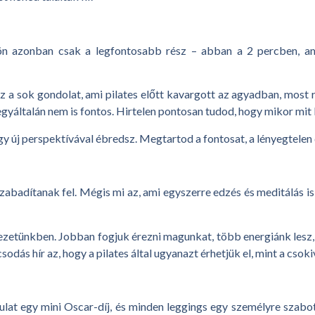
ön azonban csak a legfontosabb rész – abban a 2 percben, amíg
z a sok gondolat, ami pilates előtt kavargott az agyadban, most r
ogy egyáltalán nem is fontos. Hirtelen pontosan tudod, hogy mikor m
 egy új perspektívával ébredsz. Megtartod a fontosat, a lényegtel
szabadítanak fel. Mégis mi az, ami egyszerre edzés és meditálás i
vezetünkben. Jobban fogjuk érezni magunkat, több energiánk lesz
odás hír az, hogy a pilates által ugyanazt érhetjük el, mint a csok
at egy mini Oscar-díj, és minden leggings egy személyre szabott