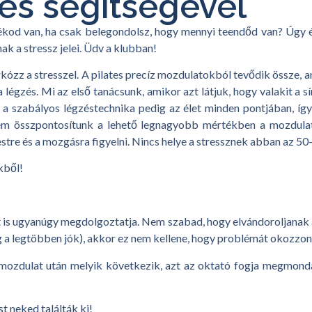
tes segítségével
atnékod van, ha csak belegondolsz, hogy mennyi teendőd van? Úg
k a stressz jelei. Üdv a klubban!
rkózz a stresszel. A pilates precíz mozdulatokból tevődik össze,
 légzés. Mi az első tanácsunk, amikor azt látjuk, hogy valakit a s
, a szabályos légzéstechnika pedig az élet minden pontjában, így
nem összpontosítunk a lehető legnagyobb mértékben a mozdula
a testre és a mozgásra figyelni. Nincs helye a stressznek abban az
kből!
t is ugyanúgy megdolgoztatja. Nem szabad, hogy elvándoroljanak a 
g a legtöbben jók), akkor ez nem kellene, hogy problémát okozzon
mozdulat után melyik következik, azt az oktató fogja megmondan
t neked találták ki!