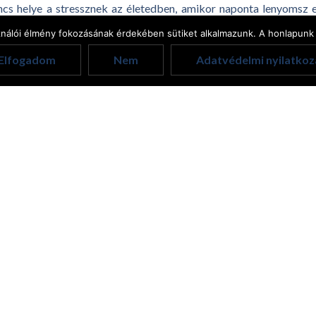
incs helye a stressznek az életedben, amikor naponta lenyomsz e
t, amitől erősebb, egészségesebb, büszkébb és magabiztosabb lett
ználói élmény fokozásának érdekében sütiket alkalmazunk. A honlapunk 
Elfogadom
Nem
Adatvédelmi nyilatkoz
Kapcsolódó cikkek