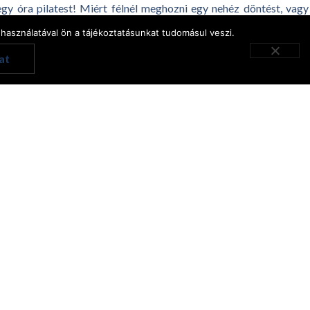
gy óra pilatest! Miért félnél meghozni egy nehéz döntést, vagy
él. Téged senki és semmi nem állíthat meg.
használatával ön a tájékoztatásunkat tudomásul veszi.
English
at
Hungarian