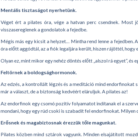
Mentális tisztaságot nyerhetünk.
Véget ért a pilates óra, vége a hatvan perc csendnek. Most j
visszasereglenek a gondolatok a fejedbe.
Mégis más egy kicsit a helyzet… Mintha rend lenne a fejedben. A
óra előtt aggódtál, az a fiók legaljára került, hiszen rájöttél, h
Olyan ez, mint mikor egy nehéz döntés előtt „alszol rá egyet”, és
Feltörnek a boldogsághormonok.
Az edzés, a kontrollált légzés és a meditáció mind endorfinokat 
már a választ, de a biztonság kedvéért eláruljuk. A pilates az!
Az endorfinok egy csomó pozitív folyamatot indítanak el a szer
mondani, hogy egy rúd csoki is szabadít fel endorfinokat. Milyen cs
Erősnek és magabiztosnak érezzük tőle magunkat.
Pilates közben mind sztárok vagyunk. Minden elsajátított mozdul