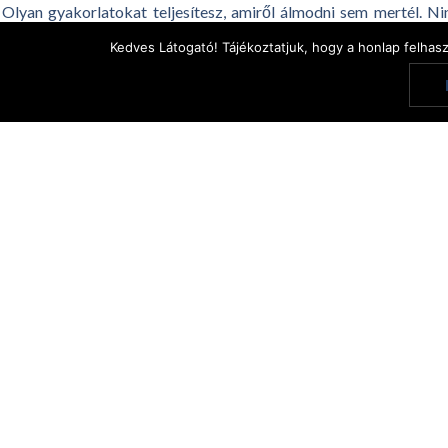
Olyan gyakorlatokat teljesítesz, amiről álmodni sem mertél. N
belevágni egy új projektbe? Kialakítottál egy egészséges szokás
Kedves Látogató! Tájékoztatjuk, hogy a honlap felhas
Megosztás: