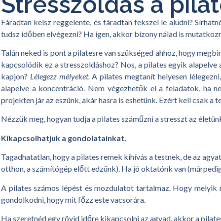
Stresszoldás a pila
Fáradtan kelsz reggelente, és fáradtan fekszel le aludni? Sírh
tudsz időben elvégezni? Ha igen, akkor bizony nálad is mutatkozna
Talán neked is pont a pilatesre van szükséged ahhoz, hogy megbi
kapcsolódik ez a stresszoldáshoz? Nos, a pilates egyik alapelve a
kapjon?
Lélegezz mélyeket.
A pilates megtanít helyesen lélegezni
alapelve a koncentráció. Nem végezhetők el a feladatok, ha 
projekten jár az eszünk, akár hasra is eshetünk. Ezért kell csak 
Nézzük meg, hogyan tudja a pilates száműzni a stresszt az életün
Kikapcsolhatjuk a gondolatainkat.
Tagadhatatlan, hogy a pilates remek kihívás a testnek, de az agya
otthon, a számítógép előtt edzünk). Ha jó oktatónk van (márpedi
A pilates számos lépést és mozdulatot tartalmaz. Hogy melyik 
gondolkodni, hogy mit főzz este vacsorára.
Ha szeretnéd egy rövid időre kikapcsolni az agyad, akkor a pilates