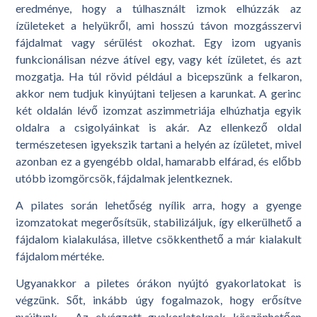
eredménye, hogy a túlhasznált izmok elhúzzák az
ízületeket a helyükről, ami hosszú távon mozgásszervi
fájdalmat vagy sérülést okozhat. Egy izom ugyanis
funkcionálisan nézve átível egy, vagy két ízületet, és azt
mozgatja. Ha túl rövid például a bicepszünk a felkaron,
akkor nem tudjuk kinyújtani teljesen a karunkat. A gerinc
két oldalán lévő izomzat aszimmetriája elhúzhatja egyik
oldalra a csigolyáinkat is akár. Az ellenkező oldal
természetesen igyekszik tartani a helyén az ízületet, mivel
azonban ez a gyengébb oldal, hamarabb elfárad, és előbb
utóbb izomgörcsök, fájdalmak jelentkeznek.
A pilates során lehetőség nyílik arra, hogy a gyenge
izomzatokat megerősítsük, stabilizáljuk, így elkerülhető a
fájdalom kialakulása, illetve csökkenthető a már kialakult
fájdalom mértéke.
Ugyanakkor a piletes órákon nyújtó gyakorlatokat is
végzünk. Sőt, inkább úgy fogalmazok, hogy erősítve
nyújtunk. . Az elvégzett gyakorlatoknak köszönhetően