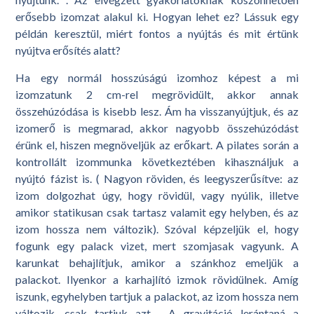
erősebb izomzat alakul ki. Hogyan lehet ez? Lássuk egy
példán keresztül, miért fontos a nyújtás és mit értünk
nyújtva erősítés alatt?
Ha egy normál hosszúságú izomhoz képest a mi
izomzatunk 2 cm-rel megrövidült, akkor annak
összehúzódása is kisebb lesz. Ám ha visszanyújtjuk, és az
izomerő is megmarad, akkor nagyobb összehúzódást
érünk el, hiszen megnöveljük az erőkart. A pilates során a
kontrollált izommunka következtében kihasználjuk a
nyújtó fázist is. ( Nagyon röviden, és leegyszerűsítve: az
izom dolgozhat úgy, hogy rövidül, vagy nyúlik, illetve
amikor statikusan csak tartasz valamit egy helyben, és az
izom hossza nem változik). Szóval képzeljük el, hogy
fogunk egy palack vizet, mert szomjasak vagyunk. A
karunkat behajlítjuk, amikor a szánkhoz emeljük a
palackot. Ilyenkor a karhajlító izmok rövidülnek. Amíg
iszunk, egyhelyben tartjuk a palackot, az izom hossza nem
változik, csak tartjuk azt. A gravitáció lerántaná a