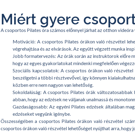
Miért gyere csoport
A csoportos Pilates óra számos előnnyel járhat az otthon videóra
Motiváció: A csoportos Pilates órákon való részvétel leh
végrehajtása és az elvárások. Az együtt végzett munka inspi
Jobb formatervezés: Az órák során az instruktorok előre megt
hogy az egyes gyakorlatokat mindenki megfelelően végezze el
Szociális kapcsolatok: A csoportos órákon való részvétel
beszélgetni a többi résztvevővel, így könnyen kialakulhat
közben erre nem nagyon van lehetőség.
Sokoldalúság: A csoportos Pilates órák változatosabbak l
abban, hogy az edzések ne váljanak unalmassá és monotonn
Gazdaságosabb: Az egyéni Pilates edzések általában maga
edzéseket vegyünk igénybe.
Összességében a csoportos Pilates órákon való részvétel szám
csoportos órákon való részvétel lehetőséget nyújthat arra, hogy j