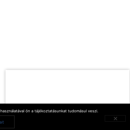
használatával ön a tájékoztatásunkat tudomásul veszi.
English
at
Hungarian