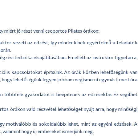
 miért jó részt venni csoportos Pilates órákon:
ruktor vezeti az edzést, így mindenkinek egyértelmű a feladatok
során.
gzési technika elsajátításában. Emellett az instruktor figyel arra,
ociális kapcsolatokat építsünk. Az órák közben lehetőségünk van
at, hogy lehetőségünk legyen jobban megismerni egymást, mert óra
an többféle gyakorlatot is beépítenek az edzésekbe. Ez segíthet
os órákon való részvétel lehetőséget nyújt arra, hogy minőségi
gy motiválóbb és sokoldalúbb lehet, mint az egyéni edzések. A
át, valamint hogy új embereket ismerjünk meg.