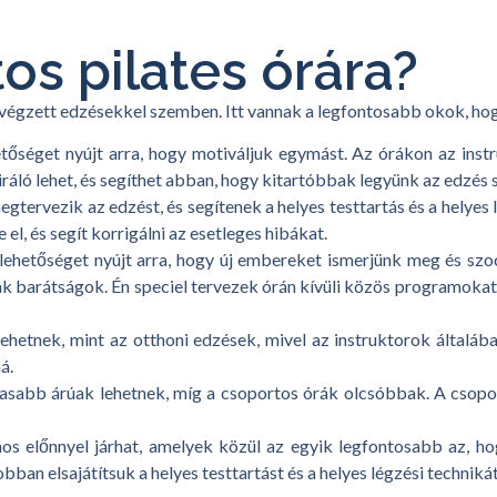
os pilates órára?
 végzett edzésekkel szemben. Itt vannak a legfontosabb okok, hogy
etőséget nyújt arra, hogy motiváljuk egymást. Az órákon az inst
ráló lehet, és segíthet abban, hogy kitartóbbak legyünk az edzés 
ervezik az edzést, és segítenek a helyes testtartás és a helyes lé
, és segít korrigálni az esetleges hibákat.
 lehetőséget nyújt arra, hogy új embereket ismerjünk meg és sz
nak barátságok. Én speciel tervezek órán kívüli közös programok
ehetnek, mint az otthoni edzések, mivel az instruktorok általáb
á.
sabb árúak lehetnek, míg a csoportos órák olcsóbbak. A csoport
os előnnyel járhat, amelyek közül az egyik legfontosabb az, ho
obban elsajátítsuk a helyes testtartást és a helyes légzési technik