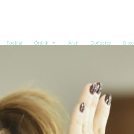
Főoldal
Óráink
Árak
Előfizetés
Blog