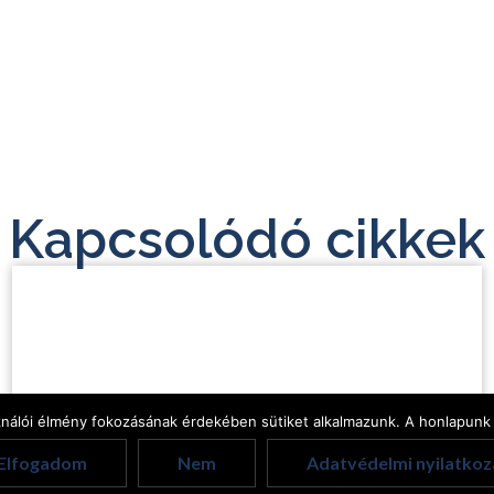
Kapcsolódó cikkek
ználói élmény fokozásának érdekében sütiket alkalmazunk. A honlapunk 
Elfogadom
Nem
Adatvédelmi nyilatkoz