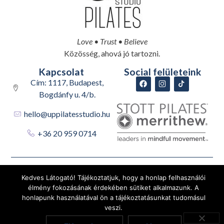
Love • Trust • Believe
Közösség, ahová jó tartozni.
Kapcsolat
Social felületeink
Cím: 1117, Budapest,
Bogdánfy u. 4/b.
hello@uppilatesstudio.hu
+36 20 959 0714
Adatvédelmi nyilatkozat
Általános Szerződési Feltételek
Kedves Látogató! Tájékoztatjuk, hogy a honlap felhasználói
Impresszum
élmény fokozásának érdekében sütiket alkalmazunk. A
honlapunk használatával ön a tájékoztatásunkat tudomásul
Merrithew.com
veszi.
Photography © Merrithew International Inc.