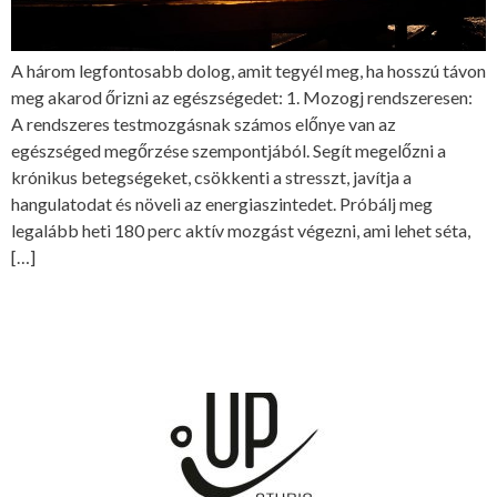
A három legfontosabb dolog, amit tegyél meg, ha hosszú távon
meg akarod őrizni az egészségedet: 1. Mozogj rendszeresen:
A rendszeres testmozgásnak számos előnye van az
egészséged megőrzése szempontjából. Segít megelőzni a
krónikus betegségeket, csökkenti a stresszt, javítja a
hangulatodat és növeli az energiaszintedet. Próbálj meg
legalább heti 180 perc aktív mozgást végezni, ami lehet séta,
[…]