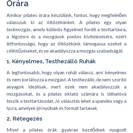
Órára
Amikor pilates órára készülünk, fontos, hogy megfelelően
válasszuk ki az öltözékünket. A pilates egy olyan
testmozgás, amely különös figyelmet fordít a testtartásra,
a légzésre és a mozgások pontos kivitelezésére, ezért
létfontosságú, hogy az öltözékünk támogassa ezeket a
célkitűzéseket, és ne akadályozza a mozgás szabadságát.
1. Kényelmes, Testhezálló Ruhák
A legfontosabb, hogy olyan ruhát válassz, ami kényelmes
és nem korlátozza a mozgást. A testhezálló, de nem szorító
anyagok ideálisak, mert ezek nem akadályozzák a
mozgásokat, és a pilates oktató számára is láthatóvá
teszik a testtartásodat. Jó választás lehet a spandex vagy a
lycra, amelyek jól nyúlnak és formát tartanak.
2. Rétegezés
Mivel a pilates órák gyakran kezdődnek nyugodt