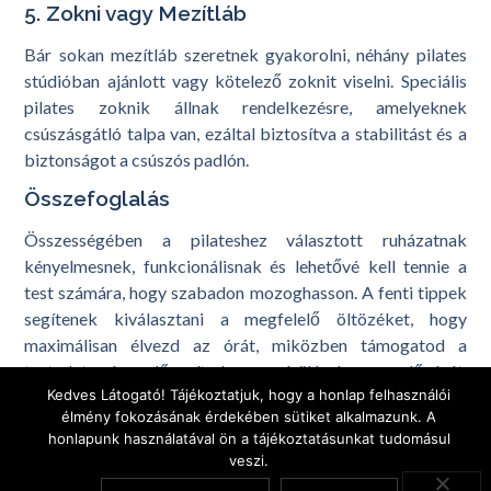
5. Zokni vagy Mezítláb
Bár sokan mezítláb szeretnek gyakorolni, néhány pilates
stúdióban ajánlott vagy kötelező zoknit viselni. Speciális
pilates zoknik állnak rendelkezésre, amelyeknek
csúszásgátló talpa van, ezáltal biztosítva a stabilitást és a
biztonságot a csúszós padlón.
Összefoglalás
Összességében a pilateshez választott ruházatnak
kényelmesnek, funkcionálisnak és lehetővé kell tennie a
test számára, hogy szabadon mozoghasson. A fenti tippek
segítenek kiválasztani a megfelelő öltözéket, hogy
maximálisan élvezd az órát, miközben támogatod a
testedet és elősegíted a sérülések megelőzését.
Kedves Látogató! Tájékoztatjuk, hogy a honlap felhasználói
Gondoskodj arról, hogy az öltözéked hozzájáruljon céljaid
élmény fokozásának érdekében sütiket alkalmazunk. A
eléréséhez a pilates világában!
honlapunk használatával ön a tájékoztatásunkat tudomásul
veszi.
Megosztás: