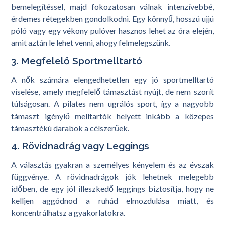
bemelegítéssel, majd fokozatosan válnak intenzívebbé,
érdemes rétegekben gondolkodni. Egy könnyű, hosszú ujjú
póló vagy egy vékony pulóver hasznos lehet az óra elején,
amit aztán le lehet venni, ahogy felmelegszünk.
3. Megfelelő Sportmelltartó
A nők számára elengedhetetlen egy jó sportmelltartó
viselése, amely megfelelő támasztást nyújt, de nem szorít
túlságosan. A pilates nem ugrálós sport, így a nagyobb
támaszt igénylő melltartók helyett inkább a közepes
támasztékú darabok a célszerűek.
4. Rövidnadrág vagy Leggings
A választás gyakran a személyes kényelem és az évszak
függvénye. A rövidnadrágok jók lehetnek melegebb
időben, de egy jól illeszkedő leggings biztosítja, hogy ne
kelljen aggódnod a ruhád elmozdulása miatt, és
koncentrálhatsz a gyakorlatokra.