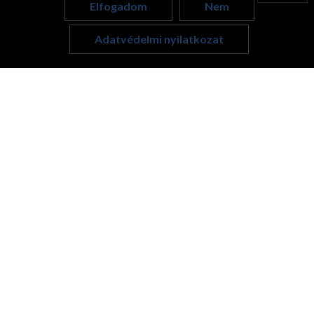
Elfogadom
Nem
English
Adatvédelmi nyilatkozat
Hungarian
Kapcsolódó cikkek
Azért öregszel, mert egyre kevesebbet
mozogsz.
Sokan azt mondják negyven-ötven éves koruk körül: