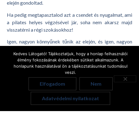
elején gondoltad.
Ha pedig megtapasztalod azt a csendet és nyugalmat, ami
a pilates helyes végzésével jár, soha nem akarsz majd
visszatérni a régi szokásokhoz!
Igen, nagyon könnyűnek tűnik az elején, és igen, nagyon
meglepő, amikor találkozol azzal a sok szabállyal és elvvel,
Kedves Látogató! Tájékoztatjuk, hogy a honlap felhasználói
amihez tartanod kell magad. Könnyebb leegyszerűsíteni a
élmény fokozásának érdekében sütiket alkalmazunk. A
dolgot azzal, hogy egy picit csalsz? De megéri-e? Nem!
honlapunk használatával ön a tájékoztatásunkat tudomásul
veszi.
Ha nem hiszed, nyugodtan térj vissza a futáshoz, de ne
lepődj meg, ha egyszer csak kimegy a bokád, mert nem
Elfogadom
Nem
figyeltél arra, hogy hova lépsz.
English
Adatvédelmi nyilatkozat
Ne félj a kihívásoktól! Csak egy kicsit kell odafigyelned.
Hungarian
Kezdd a legfontosabbal, a légzéssel. Ha az már magától
megy, próbálj meg javítani a koncentráción. Ha sikerül
minden kósza gondolatot kizárni, és csak a légzésre
koncentrálni, akkor a test irányítása is könnyebben fog