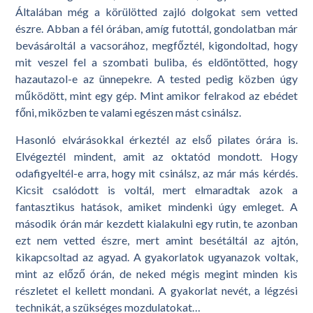
Általában még a körülötted zajló dolgokat sem vetted
észre. Abban a fél órában, amíg futottál, gondolatban már
bevásároltál a vacsorához, megfőztél, kigondoltad, hogy
mit veszel fel a szombati buliba, és eldöntötted, hogy
hazautazol-e az ünnepekre. A tested pedig közben úgy
működött, mint egy gép. Mint amikor felrakod az ebédet
főni, miközben te valami egészen mást csinálsz.
Hasonló elvárásokkal érkeztél az első pilates órára is.
Elvégeztél mindent, amit az oktatód mondott. Hogy
odafigyeltél-e arra, hogy mit csinálsz, az már más kérdés.
Kicsit csalódott is voltál, mert elmaradtak azok a
fantasztikus hatások, amiket mindenki úgy emleget. A
második órán már kezdett kialakulni egy rutin, te azonban
ezt nem vetted észre, mert amint besétáltál az ajtón,
kikapcsoltad az agyad. A gyakorlatok ugyanazok voltak,
mint az előző órán, de neked mégis megint minden kis
részletet el kellett mondani. A gyakorlat nevét, a légzési
technikát, a szükséges mozdulatokat…