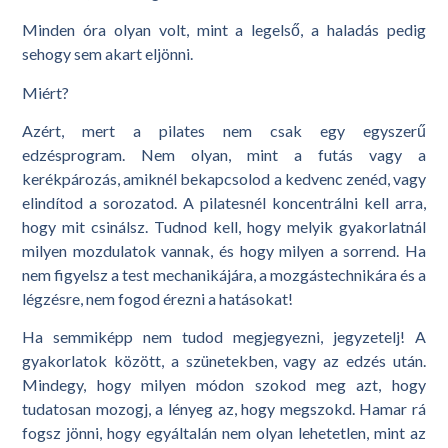
Minden óra olyan volt, mint a legelső, a haladás pedig
sehogy sem akart eljönni.
Miért?
Azért, mert a pilates nem csak egy egyszerű
edzésprogram. Nem olyan, mint a futás vagy a
kerékpározás, amiknél bekapcsolod a kedvenc zenéd, vagy
elindítod a sorozatod. A pilatesnél koncentrálni kell arra,
hogy mit csinálsz. Tudnod kell, hogy melyik gyakorlatnál
milyen mozdulatok vannak, és hogy milyen a sorrend. Ha
nem figyelsz a test mechanikájára, a mozgástechnikára és a
légzésre, nem fogod érezni a hatásokat!
Ha semmiképp nem tudod megjegyezni, jegyzetelj! A
gyakorlatok között, a szünetekben, vagy az edzés után.
Mindegy, hogy milyen módon szokod meg azt, hogy
tudatosan mozogj, a lényeg az, hogy megszokd. Hamar rá
fogsz jönni, hogy egyáltalán nem olyan lehetetlen, mint az