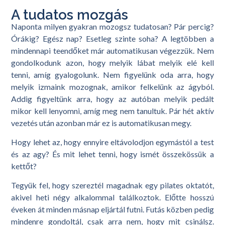
A tudatos mozgás
Naponta milyen gyakran mozogsz tudatosan? Pár percig?
Órákig? Egész nap? Esetleg szinte soha? A legtöbben a
mindennapi teendőket már automatikusan végezzük. Nem
gondolkodunk azon, hogy melyik lábat melyik elé kell
tenni, amíg gyalogolunk. Nem figyelünk oda arra, hogy
melyik izmaink mozognak, amikor felkelünk az ágyból.
Addig figyeltünk arra, hogy az autóban melyik pedált
mikor kell lenyomni, amíg meg nem tanultuk. Pár hét aktív
vezetés után azonban már ez is automatikusan megy.
Hogy lehet az, hogy ennyire eltávolodjon egymástól a test
és az agy? És mit lehet tenni, hogy ismét összekössük a
kettőt?
Tegyük fel, hogy szereztél magadnak egy pilates oktatót,
akivel heti négy alkalommal találkoztok. Előtte hosszú
éveken át minden másnap eljártál futni. Futás közben pedig
mindenre gondoltál, csak arra nem, hogy mit csinálsz.