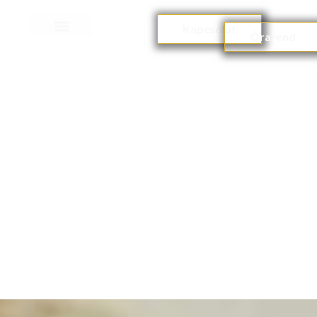
Kapcsolat
Órarend