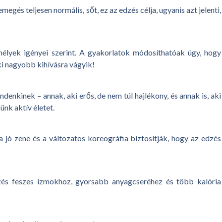
gés teljesen normális, sőt, ez az edzés célja, ugyanis azt jelenti,
mélyek igényei szerint. A gyakorlatok módosíthatóak úgy, hogy
ki nagyobb kihívásra vágyik!
nkinek – annak, aki erős, de nem túl hajlékony, és annak is, aki
nk aktív életet.
 jó zene és a változatos koreográfia biztosítják, hogy az edzés
dzés feszes izmokhoz, gyorsabb anyagcseréhez és több kalória