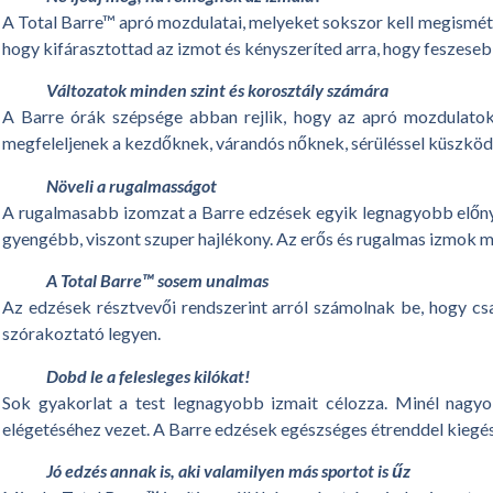
A Total Barre™ apró mozdulatai, melyeket sokszor kell megismételni
hogy kifárasztottad az izmot és kényszeríted arra, hogy feszeseb
Változatok minden szint és korosztály számára
A Barre órák szépsége abban rejlik, hogy az apró mozdulatok 
megfeleljenek a kezdőknek, várandós nőknek, sérüléssel küszködők
Növeli a rugalmasságot
A rugalmasabb izomzat a Barre edzések egyik legnagyobb előnye. 
gyengébb, viszont szuper hajlékony. Az erős és rugalmas izmok me
A Total Barre™ sosem unalmas
Az edzések résztvevői rendszerint arról számolnak be, hogy csa
szórakoztató legyen.
Dobd le a felesleges kilókat!
Sok gyakorlat a test legnagyobb izmait célozza. Minél nagyo
elégetéséhez vezet. A Barre edzések egészséges étrenddel kiegés
Jó edzés annak is, aki valamilyen más sportot is űz