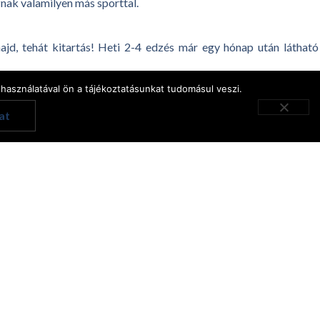
nak valamilyen más sporttal.
ajd, tehát kitartás! Heti 2-4 edzés már egy hónap után látható
használatával ön a tájékoztatásunkat tudomásul veszi.
English
at
Hungarian