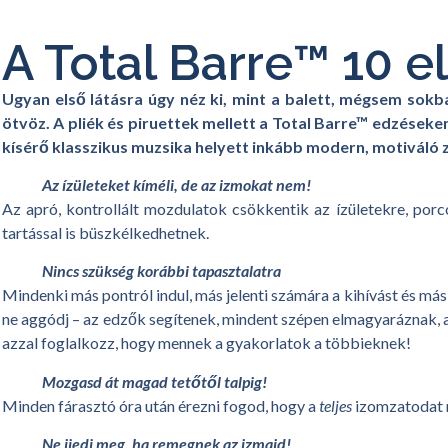
A Total Barre™ 10 e
Ugyan első látásra úgy néz ki, mint a balett, mégsem sok
ötvöz. A pliék és piruettek mellett a Total Barre™ edzéseken
kísérő klasszikus muzsika helyett inkább modern, motiváló 
Az ízületeket kíméli, de az izmokat nem!
Az apró, kontrollált mozdulatok csökkentik az ízületekre, por
tartással is büszkélkedhetnek.
Nincs szükség korábbi tapasztalatra
Mindenki más pontról indul, más jelenti számára a kihívást és más
ne aggódj – az edzők segítenek, mindent szépen elmagyaráznak, an
azzal foglalkozz, hogy mennek a gyakorlatok a többieknek!
Mozgasd át magad tetőtől talpig!
Minden fárasztó óra után érezni fogod, hogy a
teljes
izomzatodat m
Ne ijedj meg, ha remegnek az izmaid!