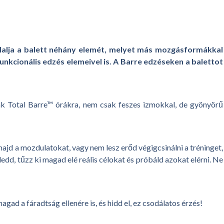
glalja a balett néhány elemét, melyet más mozgásformákkal
funkcionális edzés elemeivel is. A Barre edzéseken a balettot
nak Total Barre™ órákra, nem csak feszes izmokkal, de gyönyörű
majd a mozdulatokat, vagy nem lesz erőd végigcsinálni a tréninget,
dd, tűzz ki magad elé reális célokat és próbáld azokat elérni. Ne
d a fáradtság ellenére is, és hidd el, ez csodálatos érzés!