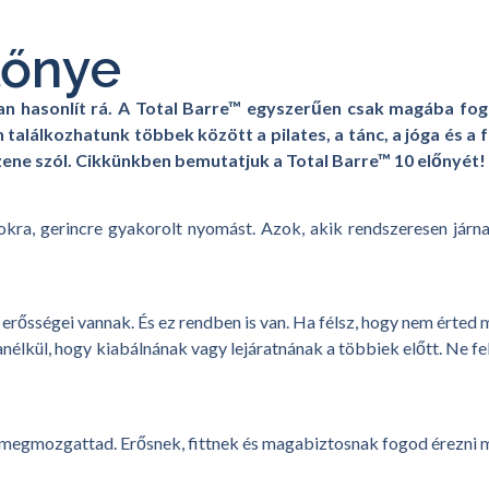
lőnye
ban hasonlít rá. A Total Barre™ egyszerűen csak magába fo
 találkozhatunk többek között a pilates, a tánc, a jóga és a 
zene szól. Cikkünkben bemutatjuk a Total Barre™ 10 előnyét!
cokra, gerincre gyakorolt nyomást. Azok, akik rendszeresen jár
 erősségei vannak. És ez rendben is van. Ha félsz, hogy nem érted 
élkül, hogy kiabálnának vagy lejáratnának a többiek előtt. Ne fele
egmozgattad. Erősnek, fittnek és magabiztosnak fogod érezni maga