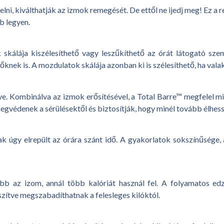
, kiválthatják az izmok remegését. De ettől ne ijedj meg! Ez a reme
b legyen.
skálája kiszélesíthető vagy leszűkíthető az órát látogató sze
nek is. A mozdulatok skálája azonban ki is szélesíthető, ha vala
Kombinálva az izmok erősítésével, a Total Barre™ megfelel minde
gvédenek a sérülésektől és biztosítják, hogy minél tovább élhessü
k úgy elrepült az órára szánt idő. A gyakorlatok sokszínűsége, a
bb az izom, annál több kalóriát használ fel. A folyamatos e
zítve megszabadíthatnak a felesleges kilóktól.