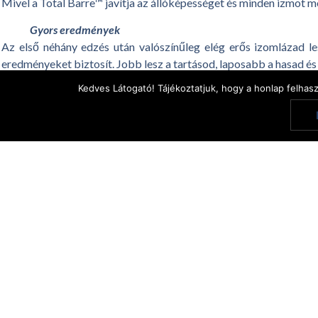
Mivel a Total Barre™ javítja az állóképességet és minden izmot m
Gyors eredmények
Az első néhány edzés után valószínűleg elég erős izomlázad le
eredményeket biztosít. Jobb lesz a tartásod, laposabb a hasad é
Kedves Látogató! Tájékoztatjuk, hogy a honlap felhas
Szerintünk ez a 10 dolog elég jó ok arra, hogy belevágj, nem?
Megosztás: