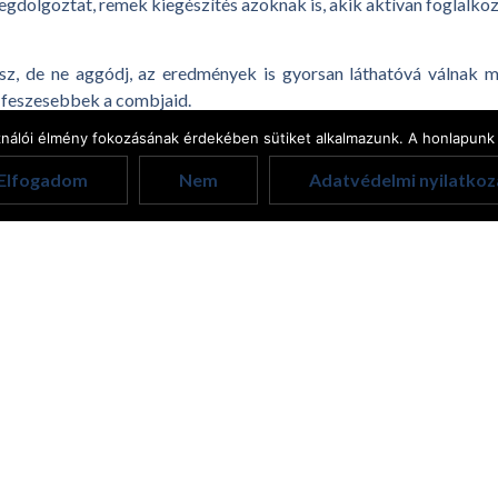
egdolgoztat, remek kiegészítés azoknak is, akik aktívan foglalkoz
sz, de ne aggódj, az eredmények is gyorsan láthatóvá válnak m
s feszesebbek a combjaid.
ználói élmény fokozásának érdekében sütiket alkalmazunk. A honlapunk 
Elfogadom
Nem
Adatvédelmi nyilatkoz
Kapcsolódó cikkek